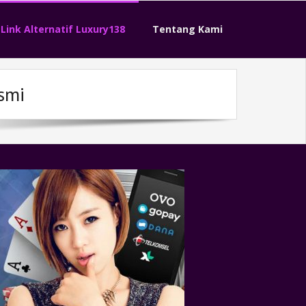
Link Alternatif Luxury138
Tentang Kami
smi