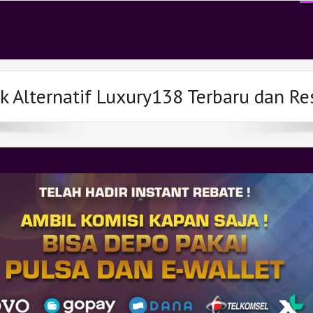
nk Alternatif Luxury138 Terbaru dan Re