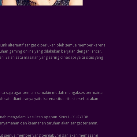
 Link alternatif sangat diperlukan oleh semua member karena
aruhan gaming online yang dilakukan berjalan dengan lancar.
 Salah satu masalah yang sering dihadapi yaitu situs yang
ini tentu saja agar pemain semakin mudah mengakses permainan
ah satu diantaranya yaitu karena situs-situs tersebut akan
rnah mengalami kesulitan apapun. Situs LUXURY138
 kenyamanan dan keamanan taruhan akan sangat terjamin.
tersebut semua member yang bergabung dan akan memasang